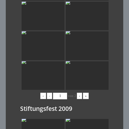
«
‹
von
2
›
»
Stiftungsfest 2009